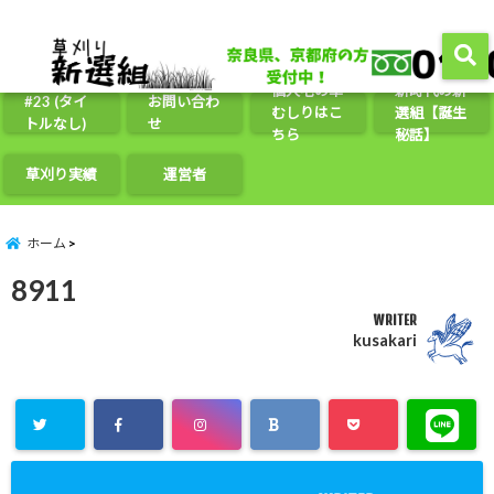
農地・遊休地の管理/整備に関するお悩み解決いたします。煩わしい草刈を一括請負、さらに
分かりやすい定価制で安心。お気軽に無料見積りからお申し込みください！
menu
個人宅の草
新時代の新
#23 (タイ
お問い合わ
むしりはこ
選組【誕生
トルなし)
せ
ちら
秘話】
草刈り実績
運営者
ホーム
8911
WRITER
kusakari