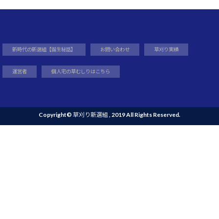
新時代の新選組【誕生秘話】
お問い合わせ
草刈り実績
運営者
個人宅の草むしりはこちら
Copyright©
草刈り新選組
, 2019 All Rights Reserved.