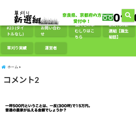
農地・遊休地の管理/整備に関するお悩み解決いたします。煩わしい草刈を一括請負、さらに
分かりやすい定価制で安心。お気軽に無料見積りからお申し込みください！
menu
個人宅の草
新時代の新
#23 (タイ
お問い合わ
むしりはこ
選組【誕生
トルなし)
せ
ちら
秘話】
草刈り実績
運営者
ホーム
コメント2