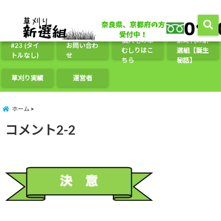
農地・遊休地の管理/整備に関するお悩み解決いたします。煩わしい草刈を一括請負、さらに
分かりやすい定価制で安心。お気軽に無料見積りからお申し込みください！
menu
個人宅の草
新時代の新
#23 (タイ
お問い合わ
むしりはこ
選組【誕生
トルなし)
せ
ちら
秘話】
草刈り実績
運営者
ホーム
コメント2-2