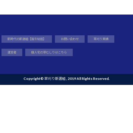
新時代の新選組【誕生秘話】
お問い合わせ
草刈り実績
運営者
個人宅の草むしりはこちら
Copyright©
草刈り新選組
, 2019 All Rights Reserved.